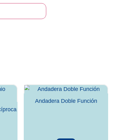
l carrito
Andadera Doble Función
íproca