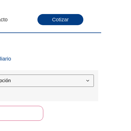
cto
Cotizar
iario
l carrito